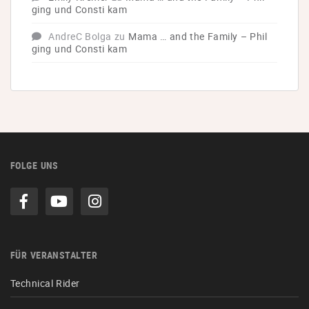
ging und Consti kam
AndreC Bolga
zu
Mama … and the Family – Phil
ging und Consti kam
FOLGE UNS
FÜR VERANSTALTER
Technical Rider