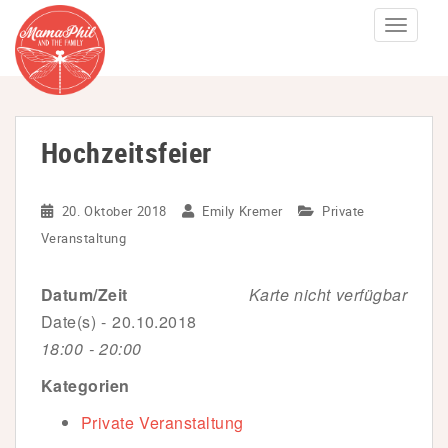
S
TOGGLE
k
i
p
t
Hochzeitsfeier
o
m
a
20. Oktober 2018
Emily Kremer
Private
i
Veranstaltung
n
c
Datum/Zeit
Karte nicht verfügbar
o
Date(s) - 20.10.2018
n
18:00 - 20:00
t
Kategorien
e
n
Private Veranstaltung
t