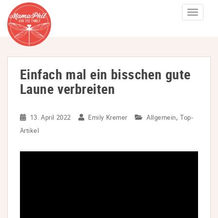
S
TOGGLE
k
i
p
t
Einfach mal ein bisschen gute
o
m
Laune verbreiten
a
i
,
13. April 2022
Emily Kremer
Allgemein
Top-
n
Artikel
c
o
n
t
e
n
t