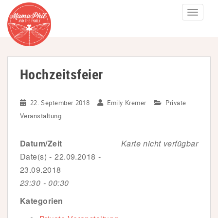
S
TOGGLE
k
i
p
t
Hochzeitsfeier
o
m
a
22. September 2018
Emily Kremer
Private
i
Veranstaltung
n
c
Datum/Zeit
Karte nicht verfügbar
o
Date(s) - 22.09.2018 -
n
23.09.2018
t
23:30 - 00:30
e
Kategorien
n
t