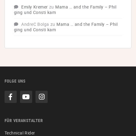
Emily Kremer
zu
Mama … and the Family – Phil
ging und Consti kam
AndreC Bolga
zu
Mama … and the Family – Phil
ging und Consti kam
FOLGE UNS
FÜR VERANSTALTER
Technical Rider