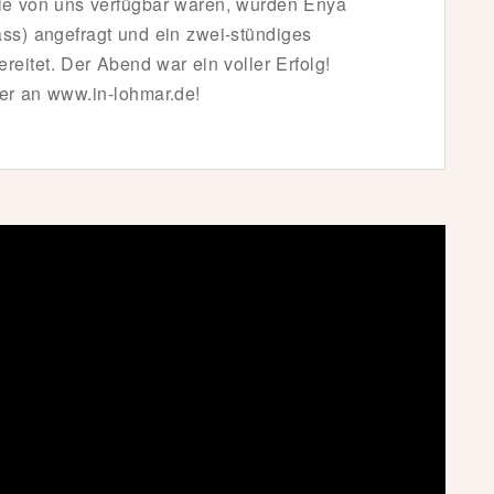
le von uns verfügbar waren, wurden Enya
ss) angefragt und ein zwei-stündiges
eitet. Der Abend war ein voller Erfolg!
er an www.in-lohmar.de!