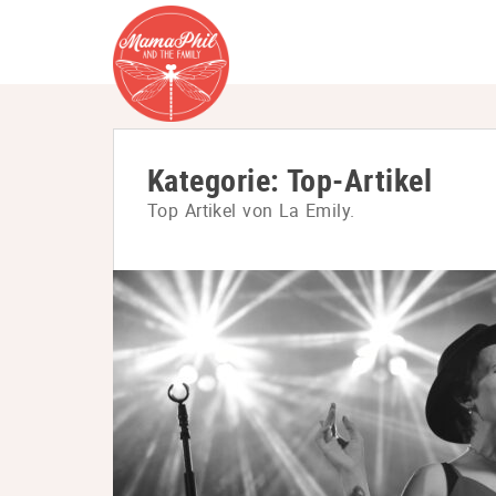
S
k
i
p
t
o
Kategorie:
Top-Artikel
m
Top Artikel von La Emily.
a
i
n
c
o
n
t
e
n
t