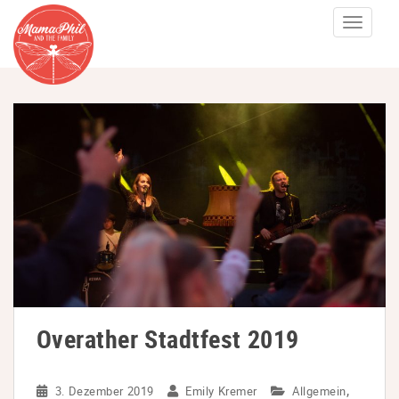
S
TOGGLE
k
i
p
t
o
m
a
i
n
c
o
n
t
Overather Stadtfest 2019
e
n
,
3. Dezember 2019
Emily Kremer
Allgemein
t