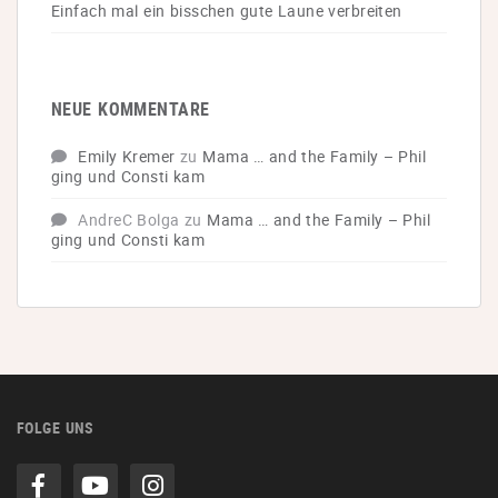
Einfach mal ein bisschen gute Laune verbreiten
NEUE KOMMENTARE
Emily Kremer
zu
Mama … and the Family – Phil
ging und Consti kam
AndreC Bolga
zu
Mama … and the Family – Phil
ging und Consti kam
FOLGE UNS