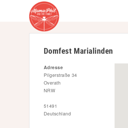
S
k
i
p
t
o
Domfest Marialinden
m
a
i
Adresse
n
Pilgerstraße 34
c
Overath
o
NRW
n
t
51491
e
Deutschland
n
t