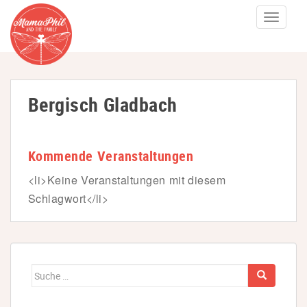
S
TOGGLE
k
i
p
t
Bergisch Gladbach
o
m
a
Kommende Veranstaltungen
i
n
<li>Keine Veranstaltungen mit diesem
c
Schlagwort</li>
o
n
t
e
Suche
n
nach:
t