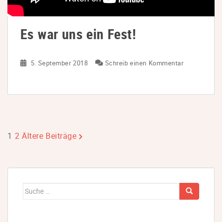
Es war uns ein Fest!
5. September 2018
Schreib einen Kommentar
Seitennummerierung
1
2
Ältere Beiträge
der
Beiträge
Suche
nach: